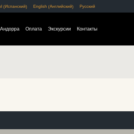
Испанский
Английский
l
English
Русский
(
)
(
)
Андорра
Оплата
Экскурсии
Контакты
Андорра
Оплата
Экскурсии
Контакты