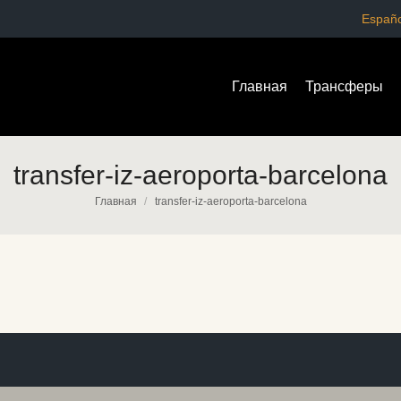
Españo
Главная
Трансферы
Главная
Трансферы
transfer-iz-aeroporta-barcelona
Вы здесь:
Главная
transfer-iz-aeroporta-barcelona