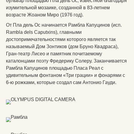
бульвар площадью Пла дель Ос, известной благодаря
изумительной мозаике, созданной в 83-летнем
возрасте Жоаном Миро (1976 год).
От Пла дель Ос начинается Рамбла Капуцинов (исп.
Rambla dels Caputxins), главными
достопримечательностями которого является так
называемый Дом Зонтиков (дом Бруно Квадраса),
Гран-театр Лисео и памятник почитаемому
каталонцами поэту Фредерику Солеру. Заканчивается
Рамбла Капуцинов площадью Пласа Реал с
удивительным фонтаном «Три грации» и фонарями с
6-ю рожками, которые создал сам Антонио Гауди.