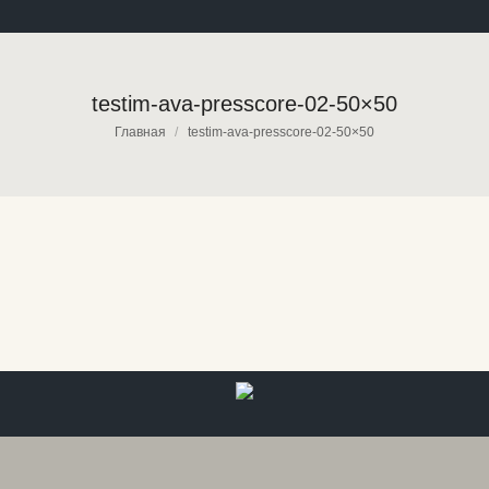
testim-ava-presscore-02-50×50
Вы здесь:
Главная
testim-ava-presscore-02-50×50