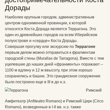
Дорады
Наиболее крупным городом, административным
центром одноименной провинции, к которой
относится Коста Дорада является Террагона. Это
один из древнейших городов на всем Иберийском
полуострове и «сердце» Коста Дорады.
Совершая прогулку или экскурсию по
Террагоне
первым делом можно отправиться к фрагментам
городской стены (Murallas de Tarragona). Вместе с тем
уцелевшие до наших дней «франменты» поражают –
1100 м вдлину и 12 м ввысоту, при этом хорошо
сохранились и башни. Это грандиозное сооружение
было построено еще в III в до н.э.
Римский
Амфитеатр (Anfiteatro Romano) и Римский Цирк (Circo
Romano), возведенные в I-II вв. н.э. также