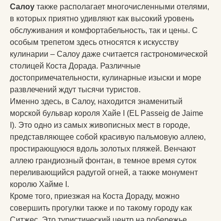
Салоу
также располагает многочисленными отелями,
в которых приятно удивляют как высокий уровень
обслуживания и комфортабельность, так и цены. С
особым трепетом здесь относятся к искусству
кулинарии – Салоу даже считается гастрономической
столицей Коста Дорада. Различные
достопримечательности, кулинарные изыски и море
развлечений ждут тысячи туристов.
Именно здесь, в Салоу, находится знаменитый
морской бульвар короля Хайе I (EL Passeig de Jaime
I). Это одно из самых живописных мест в городе,
представляющее собой красивую пальмовую аллею,
простирающуюся вдоль золотых пляжей. Венчают
аллею грандиозный фонтан, в темное время суток
переливающийся радугой огней, а также монумент
королю Хайме I.
Кроме того, приезжая на Коста Дораду, можно
совершить прогулки также и по такому городу как
Ситжес. Это туристический центр на побережье,